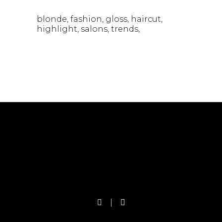
blonde
fashion
gloss
haircut
highlight
salons
trends