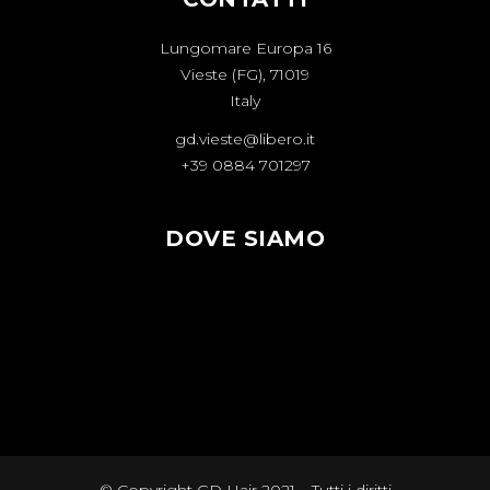
Lungomare Europa 16
Vieste (FG), 71019
Italy
gd.vieste@libero.it
+39 0884 701297
DOVE SIAMO
© Copyright GD Hair 2021 – Tutti i diritti