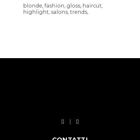
blonde
fashion
gloss
haircut
highlight
salons
trends
CONTATTI