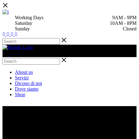
Working Days
9AM
-
9PM
Saturday
10AM
-
8PM
Sunday
Closed
About us
Servizi
Dicono di noi
Dove siamo
Shop
GD HAIR -
SALONE DI