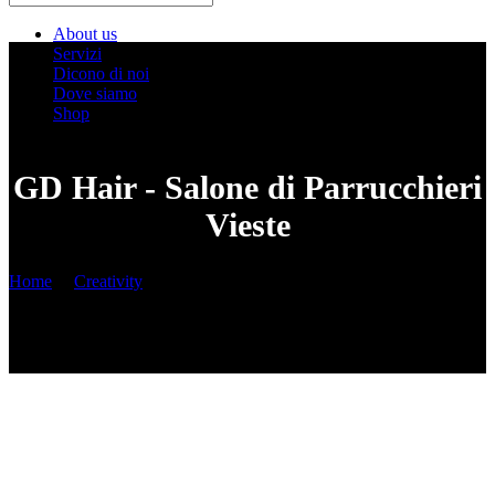
About us
Servizi
Dicono di noi
Dove siamo
Shop
GD Hair - Salone di Parrucchieri
Vieste
Home
/
Creativity
/
How to Curl Hair