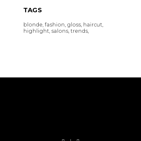
TAGS
blonde
fashion
gloss
haircut
highlight
salons
trends