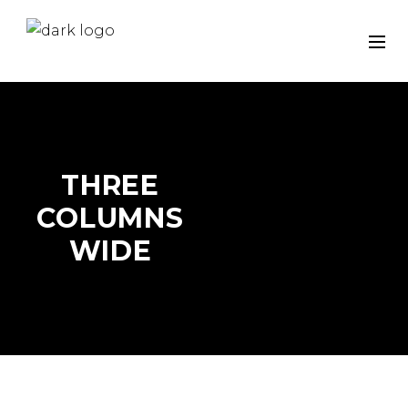
THREE
COLUMNS
HOME
/
PORTFOLIO
/
TH
WIDE